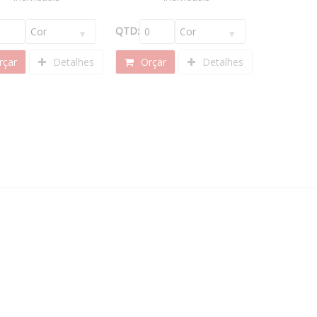
QTD:
çar
Detalhes
Orçar
Detalhes