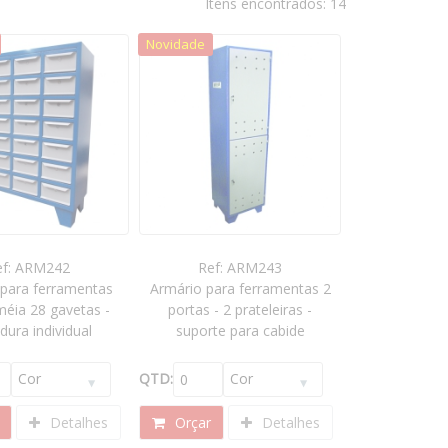
Itens encontrados: 14
Novidade
ef: ARM242
Ref: ARM243
 para ferramentas
Armário para ferramentas 2
méia 28 gavetas -
portas - 2 prateleiras -
dura individual
suporte para cabide
QTD:
Detalhes
Orçar
Detalhes