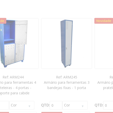
ade
Novidade
Ref: ARM244
Ref: ARM245
R
io para ferramentas 4
Armário para ferramentas 3
Armário 
teleiras - 4 portas -
bandejas fixas - 1 porta
pratel
uporte para cabide
QTD:
QTD: