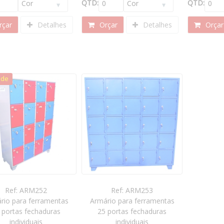
QTD:
QTD:
çar
Detalhes
Orçar
Detalhes
Orçar
ade
Ref: ARM252
Ref: ARM253
rio para ferramentas
Armário para ferramentas
 portas fechaduras
25 portas fechaduras
individuais
individuais