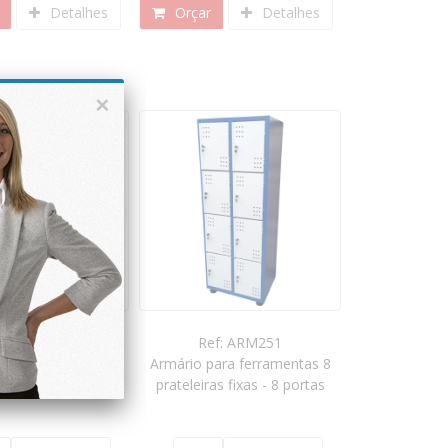
Detalhes
Orçar
Detalhes
×
ef: ARM250
Ref: ARM251
para ferramentas 8
Armário para ferramentas 8
as fixas - 6 portas
prateleiras fixas - 8 portas