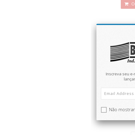
Or
Novid
Inscreva seu e-
lança
Não mostra
Armár
pr