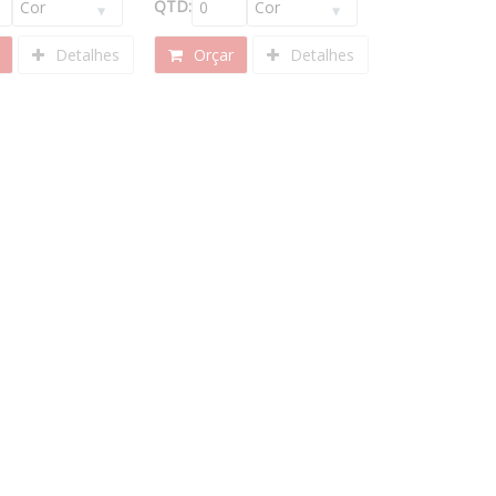
QTD:
Detalhes
Orçar
Detalhes