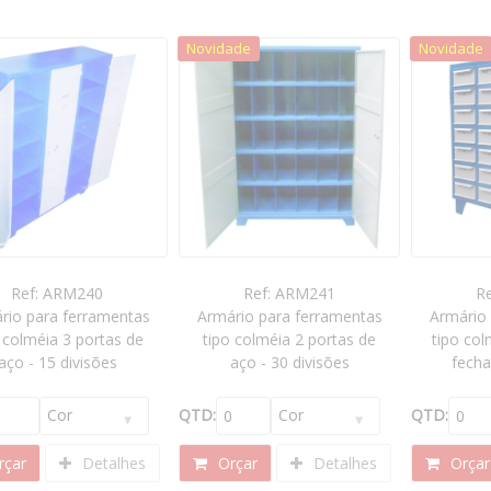
Novidade
Novidade
Ref: ARM240
Ref: ARM241
R
rio para ferramentas
Armário para ferramentas
Armário
 colméia 3 portas de
tipo colméia 2 portas de
tipo col
aço - 15 divisões
aço - 30 divisões
fecha
QTD:
QTD:
çar
Detalhes
Orçar
Detalhes
Orçar