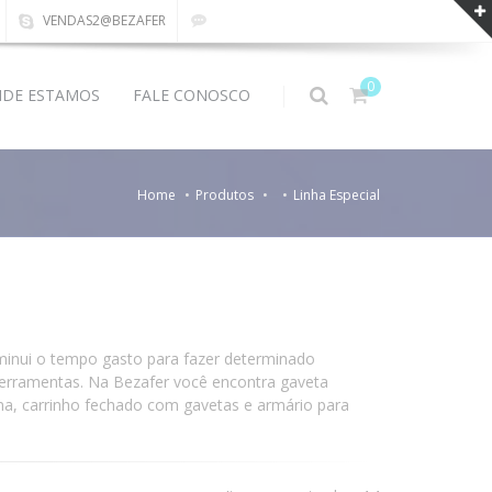
VENDAS2@BEZAFER
0
DE ESTAMOS
FALE CONOSCO
Home
Produtos
Linha Especial
minui o tempo gasto para fazer determinado
s ferramentas. Na Bezafer você encontra gaveta
ina, carrinho fechado com gavetas e armário para