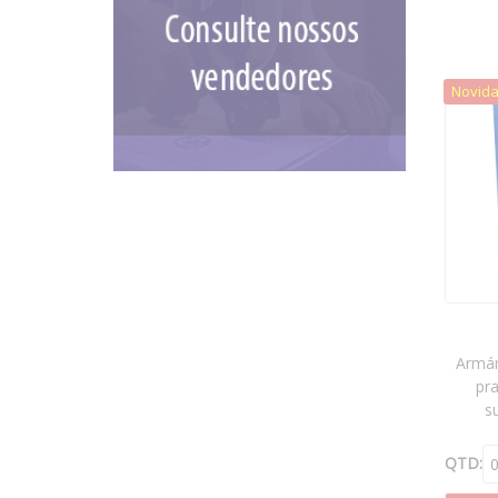
Novid
Armár
pra
s
QTD: