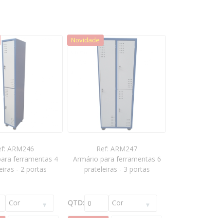
Novidade
ef: ARM246
Ref: ARM247
para ferramentas 4
Armário para ferramentas 6
eiras - 2 portas
prateleiras - 3 portas
QTD: