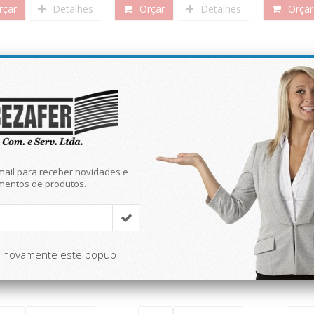
çar
Detalhes
Orçar
Detalhes
Orçar
ade
Novidade
mail para receber novidades e
mentos de produtos.
Ref: ARM248
Ref: ARM249
R
r novamente este popup
io para ferramentas 4
Armário para ferramentas 6
Armário 
ateleiras - 4 portas
prateleiras - 5 portas
prateleir