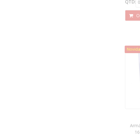
QTD:
Or
Novid
Armá
16